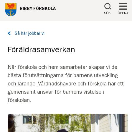
Till innehåll på sidan
RIBBY FÖRSKOLA
SÖK
ÖPPNA
Tillbaka
Så här jobbar vi
till
sidan:
Föräldrasamverkan
När förskola och hem samarbetar skapar vi de
bästa förutsättningarna för barnens utveckling
och lärande. Vårdnadshavare och förskola har ett
gemensamt ansvar för barnens vistelse i
förskolan.