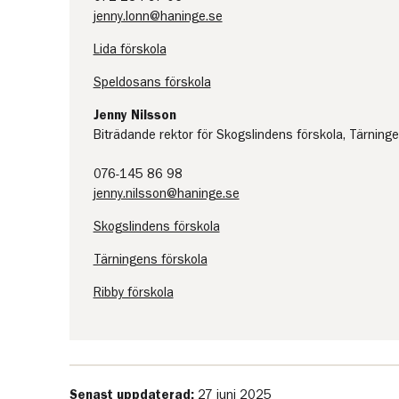
jenny.lonn@haninge.se
Lida förskola
Speldosans förskola
Jenny Nilsson
Biträdande rektor för Skogslindens förskola, Tärninge
076-145 86 98
jenny.nilsson@haninge.se
Skogslindens förskola
Tärningens förskola
Ribby förskola
Senast uppdaterad:
27 juni 2025