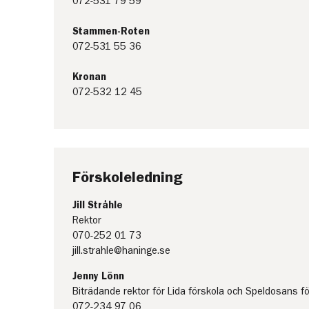
072-531 79 59
Stammen-Roten
072-531 55 36
Kronan
072-532 12 45
Förskoleledning
Jill Stråhle
Rektor
070-252 01 73
jill.strahle@haninge.se
Jenny Lönn
Biträdande rektor för Lida förskola och Speldosans f
072-234 97 06