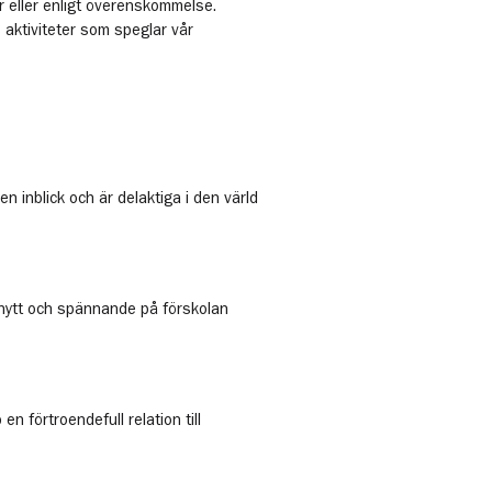
r eller enligt överenskommelse.
aktiviteter som speglar vår
n inblick och är delaktiga i den värld
t nytt och spännande på förskolan
n förtroendefull relation till