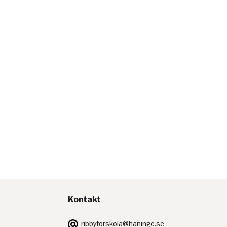
Kontakt
E-
ribbyforskola@haninge.se