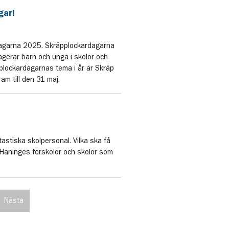
gar!
rdagarna 2025. Skräpplockardagarna
gerar barn och unga i skolor och
pplockardagarnas tema i år är Skräp
m till den 31 maj.
stiska skolpersonal. Vilka ska få
 Haninges förskolor och skolor som
Nästa
inering
sida
a
i
paginering,