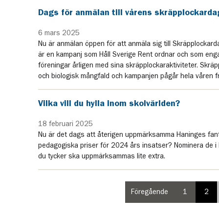
Dags för anmälan till vårens skräpplockarda
6 mars 2025
Nu är anmälan öppen för att anmäla sig till Skräpplocka
är en kampanj som Håll Sverige Rent ordnar och som enga
föreningar årligen med sina skräpplockaraktiviteter. Skrä
och biologisk mångfald och kampanjen pågår hela våren fra
Vilka vill du hylla inom skolvärlden?
18 februari 2025
Nu är det dags att återigen uppmärksamma Haninges fanta
pedagogiska priser för 2024 års insatser? Nominera de i
du tycker ska uppmärksammas lite extra.
Föregående
1
2
sida
paginering
pag
i
sida
sid
paginering