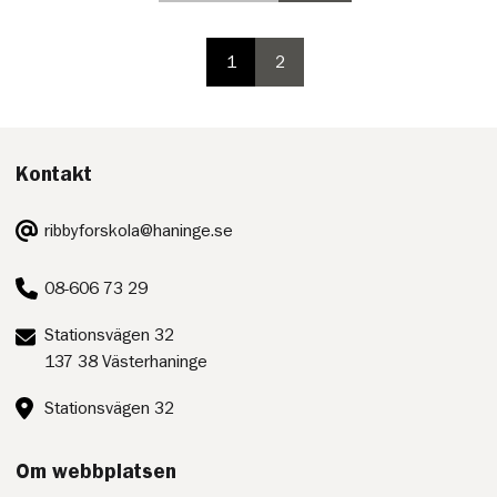
i
i
paginering,
paginering
inte
1
2
valbar
paginering
paginering
på
sida
sida
första
sidan
Kontakt
E-
ribbyforskola@haninge.se
post:
Telefon:
08-606 73 29
Postadress:
Stationsvägen 32
137 38 Västerhaninge
Besöksadress:
Stationsvägen 32
Om webbplatsen