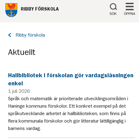
Till innehåll på sidan
RIBBY FÖRSKOLA
SÖK
ÖPPNA
Tillbaka
Ribby förskola
till
sidan:
Aktuellt
Hallbibliotek i förskolan gör vardagsläsningen
enkel
1 juli 2026
Språk och matematik är prioriterade utvecklingsområden i
Haninge kommuns förskolor. Ett konkret exempel på det
språkutvecklande arbetet är hallbiblioteken, som finns på
flera kommunala förskolor och gör litteratur lättillgänglig i
barnens vardag.