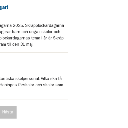
gar!
rdagarna 2025. Skräpplockardagarna
gerar barn och unga i skolor och
pplockardagarnas tema i år är Skräp
m till den 31 maj.
stiska skolpersonal. Vilka ska få
 Haninges förskolor och skolor som
Nästa
inering
sida
a
i
paginering,