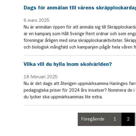
Dags för anmälan till vårens skräpplockarda
6 mars 2025
Nu är anmälan öppen för att anmäla sig till Skräpplocka
är en kampanj som Håll Sverige Rent ordnar och som enga
föreningar årligen med sina skräpplockaraktiviteter. Skrä
och biologisk mångfald och kampanjen pågår hela våren fra
Vilka vill du hylla inom skolvärlden?
18 februari 2025
Nu är det dags att återigen uppmärksamma Haninges fanta
pedagogiska priser för 2024 års insatser? Nominera de i
du tycker ska uppmärksammas lite extra.
Föregående
1
2
sida
paginering
pag
i
sida
sid
paginering